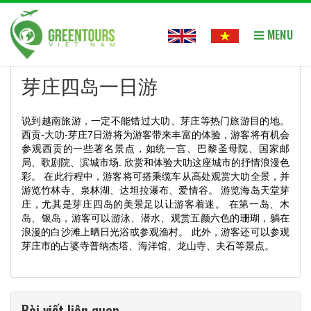
MENU
首页
»
芽庄四岛一日游
芽庄四岛一日游
说到越南旅游，一定不能错过大叻、芽庄等热门旅游目的地。
西贡-大叻-芽庄7日游将为游客带来丰富的体验，游客将有机会
参观西贡的一些著名景点，如统一宫、巴黎圣母院、国家邮
局、歌剧院、滨城市场. 欣赏和体验大叻这座城市的抒情浪漫色
彩。 在此行程中，游客将可搭乘缆车从高处观赏大叻全景，并
游览竹林寺、泉林湖、达坦拉瀑布、爱情谷。 游览海岛天堂芽
庄，尤其是芽庄四岛的美景足以让游客着迷。 在第一岛、木
岛、银岛，游客可以游泳、潜水、观赏五颜六色的珊瑚，躺在
浪漫的白沙滩上晒日光浴或参观渔村。 此外，游客还可以参观
芽庄市的占婆寺普纳杰塔、海洋馆、龙山寺、夫石等景点。
Bài viết liên quan